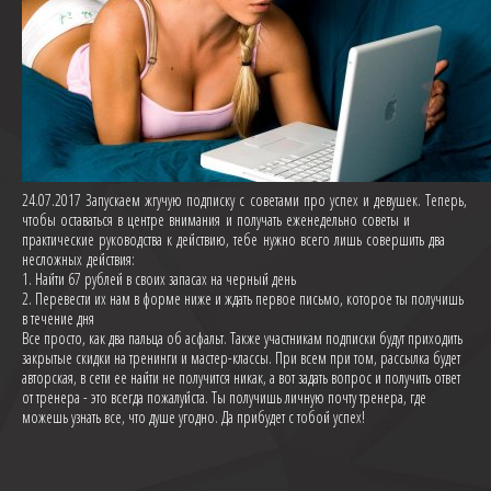
24.07.2017 Запускаем жгучую подписку с советами про успех и девушек. Теперь,
чтобы оставаться в центре внимания и получать еженедельно советы и
практические руководства к действию, тебе нужно всего лишь совершить два
несложных действия:
1. Найти 67 рублей в своих запасах на черный день
2. Перевести их нам в форме ниже и ждать первое письмо, которое ты получишь
в течение дня
Все просто, как два пальца об асфальт. Также участникам подписки будут приходить
закрытые скидки на тренинги и мастер-классы. При всем при том, рассылка будет
авторская, в сети ее найти не получится никак, а вот задать вопрос и получить ответ
от тренера - это всегда пожалуйста. Ты получишь личную почту тренера, где
можешь узнать все, что душе угодно. Да прибудет с тобой успех!