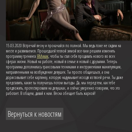
15.03.2020 Встречай весну и прокачайся по полной. Мы ведь тоже не сидим на
месте и развиваемся. Прошедшей теплой зимой все-таки решили изменить
программу тренинга
ЯМужик
, чтобы ты стал себя продавать нового во всех
сферах жизни. Новый на работе, новый в семье и новый с друзьями. Теперь
программа дополнилась трансовыми техниками и инструментами манипуляции,
направленными на возбуждение девушек. Ты просто общаешься, а она
дорисовывает себе картинку, которую надумывает исходя из твоей речи. Ты даже
представить, какие ты получаешь потом выгоды. Да, мы перед тем, как тебе
предложить, протестировали на девушках, и сейчас уверенно говорим, что это
работает. В общем, давай к нам. Весна обещает быть жаркой!
Вернуться к новостям