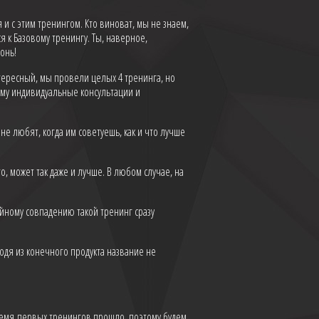
я и с этим тренингом. Кто виноват, мы не знаем,
 к Базовому тренингу. Ты, наверное,
онь!
тересный, мы провели целых 4 тренинга, но
ему индивидуальные консультации и
 не любят, когда им советуешь, как и что лучше
то, может так даже и лучше. В любом случае, на
айному совпадению такой тренинг сразу
одя из конечного продукта название не
Время первых тренингов прошло, поэтому будем