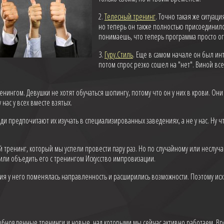
2.
Телесный тренинг
. Точно такая же ситуаци
но теперь он также полностью присоединился
понимаешь, что теперь программа просто ог
3.
Гуру.Стиль
. Еще в самом начале он был ин
потом спрос резко сошел на "нет". Виной вс
ренингом. Девушки не хотят обучаться шопингу, потому что он у них в крови. Они
 нас у всех вместе взятых.
люди предпочитают их изучать в специализированных заведениях, а не у нас. Ну ч
й тренинг, который мы успели провести пару раз. Но по случайному или неслуч
ли объедить его с тренингом Искусство импровизации.
ия у него поменялась направленность и расширились возможности. Поэтому исх
шь обновленные тренинги и новые, над которыми мы сейчас активно работаем. 