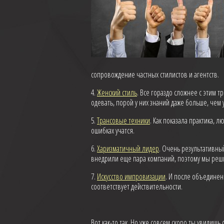
сопровождение частных стилистов и агентств.
4.
Женский стиль
. Все гораздо сложнее с этим т
одевать, порой у них знаний даже больше, чем у
5.
Трансовые техники
. Как показала практика, 
ошибках учатся.
6.
Харизматичный лидер
. Очень результативны
внедрили еще пара компаний, поэтому мы реши
7.
Искусство импровизации
. И после объединен
соответствует действительности.
Вот как-то так. Но уже совсем скоро ты увиди