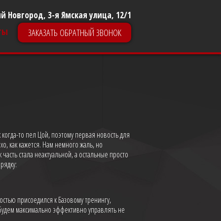
й Новгород, 3-я Ямская улица, 12/1
ты
ЗАКАЗАТЬ ОБРАТНЫЙ ЗВОНОК
к когда-то пел Цой, поэтому первая новость для
охо, как кажется. Нам немного жаль, но
 часть стала неактуальной, а остальные просто
рядку:
ностью присоедился к Базовому тренингу,
 будем максимально эффективно управлять не