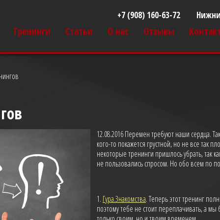
+7 (908) 160-63-72
Нижни
Тренинги
Статьи
О нас
Отзывы
Контак
нингов
гов
12.08.2016 Перемен требуют наши сердца. Та
кого-то покажется грустной, но не все так пл
некоторые тренинги пришлось убрать, так как
не пользовались спросом. Но обо всем по по
1.
Гура.Знакомства
. Теперь этот тренинг пол
поэтому тебе не стоит переплачивать, а мы
только своим, но и твоим временем.