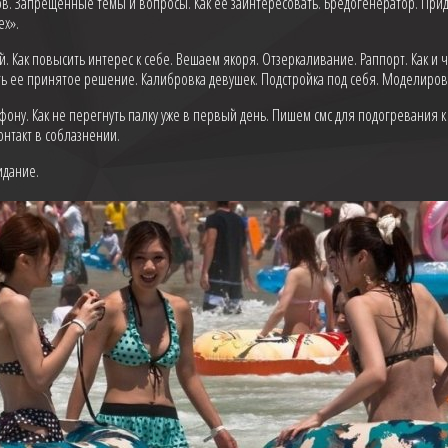
. Запрещенные темы и вопросы. Как ее заинтересовать. Бредогенератор. При
ех».
й. Как повысить интерес к себе. Вешаем якоря. Отзеркаливание. Раппорт. Как и ч
нить ее принятое решение. Калибровка девушек. Подстройка под себя. Моделиро
фону. Как не перегнуть палку уже в первый день. Пишем смс для подогревания к
онтакт в соблазнении.
идание.