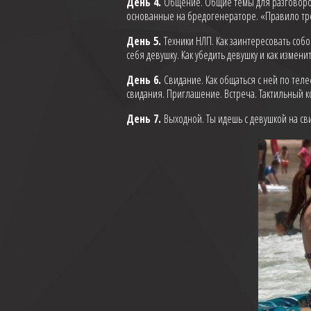
День 4.
Общение. Общие темы для разговоров
основанные на бредогенераторе. «Правило тр
День 5.
Техники НЛП. Как заинтересовать собо
себя девушку. Как убедить девушку и как изме
День 6.
Свидание. Как общаться с ней по теле
свидания. Приглашение. Встреча. Тактильный к
День 7.
Выходной. Ты идешь с девушкой на св