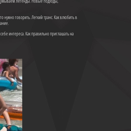
думываем легенды. Новые подходы,
то нужно говорить. Легкий транс. Как влюбить в
вание.
 себе интереса. Как правильно приглашать на