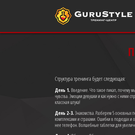
П
Структура тренинга будет следующая:
День 1.
Введение. Что такое пикап, почему мы 
чувства. Эмоции девушки и как нужно с ними с
классная штука!
День 2-3.
Знакомства. Разберем 5 основных 
комплексами и страхами. Ошибки в подходах и 
нее телефон. Волшебные таблетки для увеличе