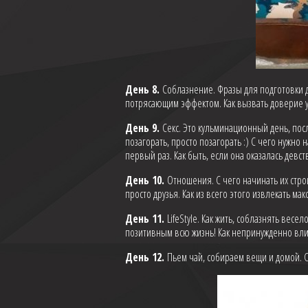
День 8.
Соблазнение. Фразы для подготовки 
потрясающим эффектом. Как вызвать доверие у д
День 9.
Секс. Это кульминационный день, пос
позагорать, просто позагорать :) С чего нужно 
первый раз. Как быть, если она оказалась девст
День 10.
Отношения. С чего начинать их строи
просто друзья. Как из всего этого извлекать ма
День 11.
LifeStyle. Как жить, соблазнять весе
позитивным всю жизнь! Как непринужденно влит
День 12.
Пьем чай, собираем вещи и домой. 