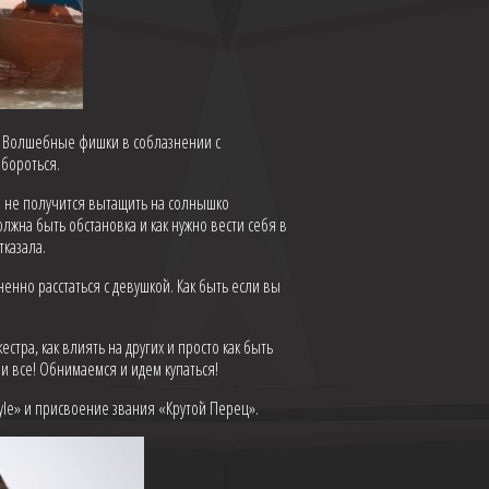
и. Волшебные фишки в соблазнении с
 бороться.
же не получится вытащить на солнышко
должна быть обстановка и как нужно вести себя в
тказала.
ненно расстаться с девушкой. Как быть если вы
естра, как влиять на других и просто как быть
и все! Обнимаемся и идем купаться!
yle» и присвоение звания «Крутой Перец».