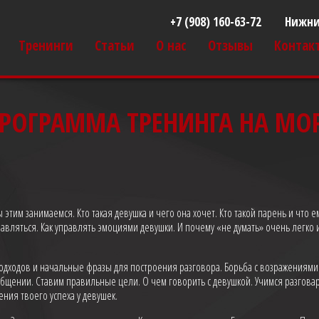
+7 (908) 160-63-72
Нижни
Тренинги
Статьи
О нас
Отзывы
Контак
РОГРАММА ТРЕНИНГА НА МО
этим занимаемся. Кто такая девушка и чего она хочет. Кто такой парень и что ем
правляться. Как управлять эмоциями девушки. И почему «не думать» очень легко
подходов и начальные фразы для построения разговора. Борьба с возражениям
общении. Ставим правильные цели. О чем говорить с девушкой. Учимся разгова
ния твоего успеха у девушек.