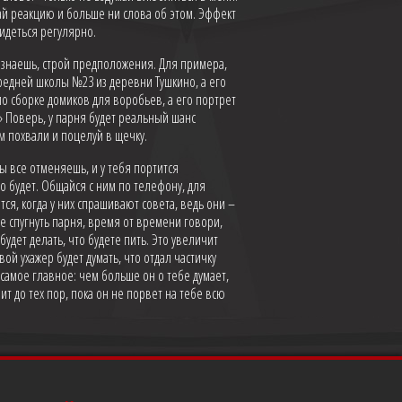
ай реакцию и больше ни слова об этом. Эффект
видеться регулярно.
не знаешь, строй предположения. Для примера,
 средней школы №23 из деревни Тушкино, а его
 по сборке домиков для воробьев, а его портрет
!» Поверь, у парня будет реальный шанс
ом похвали и поцелуй в щечку.
ты все отменяешь, и у тебя портится
то будет. Общайся с ним по телефону, для
ся, когда у них спрашивают совета, ведь они –
не спугнуть парня, время от времени говори,
будет делать, что будете пить. Это увеличит
вой ухажер будет думать, что отдал частичку
 самое главное: чем больше он о тебе думает,
ит до тех пор, пока он не порвет на тебе всю