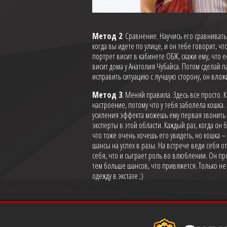
Метод 2
. Сравнение. Научись его сравнивать
когда вы идете по улице, и он тебе говорит, ч
портрет висит в кабинете ОБЖ, скажи ему, что е
висит дома у Анатолия Чубайса. Потом сделай п
исправить ситуацию с лучшую сторону, он вложи
Метод 3
. Меняй правила. Здесь все просто. 
настроение, потому что у тебя заболела кошка.
усиления эффекта можешь ему первая звонить р
эксперты в этой области. Каждый раз, когда он
что тоже очень хочешь его увидеть, но кошка – 
шансы на успех в разы. На встрече веди себя от
себя, что и сыграет роль во влюблении. Он про
тем больше шансов, что привяжется. Только не 
одежду в экстазе ;)