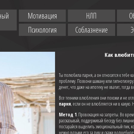
ный
Мотивация
НЛП
О
Психология
Соблазнение
Как влюбить
Ты полюбила парня, а он относится к тебе к
проблему. Позвони шаману или гипнотизеру.
денег, что даже на ипотеку не хватит, тогда
Все техники влюбления они похожи и не отл
парня
, если он не влюбляется ни в какую.
Метод 1
. Провокация на запреты. Во врем
рассказывай, поддерживай беседу без лишни
постарайся выделить эмоциональный пик, ког
нежно возьми его за руку и скажи волшебное