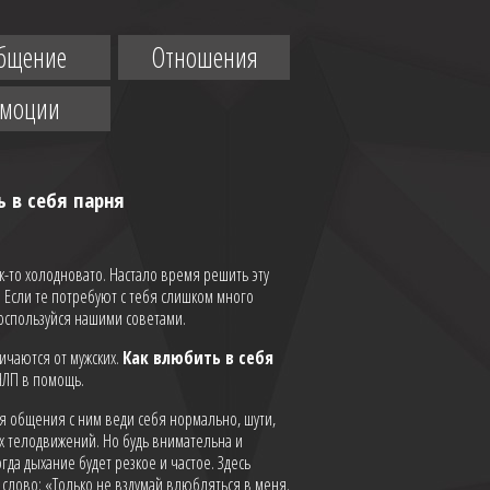
бщение
Отношения
Эмоции
 в себя парня
ак-то холодновато. Настало время решить эту
 Если те потребуют с тебя слишком много
 воспользуйся нашими советами.
ичаются от мужских.
Как влюбить в себя
 НЛП в помощь.
я общения с ним веди себя нормально, шути,
х телодвижений. Но будь внимательна и
да дыхание будет резкое и частое. Здесь
 слово: «Только не вздумай влюбляться в меня.