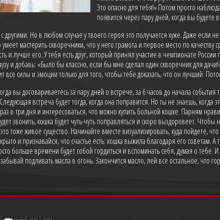
Это опасно для тебя!» Потом просто наблюд
появится через пару дней, когда вы будете 
 с другими. Но в любом случае у твоего героя это получается хуже. Даже если 
то умеет мастерить скворечники, что у него грамота и первое место по качеству
сть и лучше его. У тебя есть друг, который принял участие в чемпионате России
аузу и добавь: «Было бы классно, если бы мне сделал один скворечник для дачи
т все силы и эмоции только для того, чтобы тебе доказать, что он лучший. Пот
Когда вы договариваетесь за пару дней о встрече, за 6 часов до начала события 
 Следующая встреча будет тогда, когда она поправится. Но ты не знаешь, когда э
аз в три дня и интересоваться, что можно купить больной кошке. Парням нравит
 будет звонить, кошка будет чуть-чуть поправляться и скоро выздоровеет. Чтобы 
это тоже живое существо. Начинайте вместе визуализировать, куда пойдете, что 
крыто и признавайся, что счастье есть: кошка выжила благодаря его советам. А т
сто больше времени будет собой гордиться и вспоминать себя, думая о тебе. И
забывай подливать масла в огонь. Закончится масло, лей все остальное, что гор