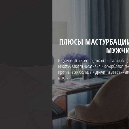
ПЛЮСЫ МАСТУРБАЦИИ
МУЖЧ
Ни для кого не секрет, что около мастурбац
высказываются негативно и оскорбляют тех, 
против, всех больше и дрочит, а уверенным
мысли.