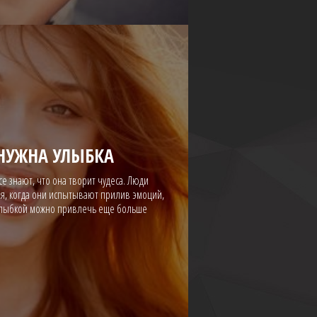
 НУЖНА УЛЫБКА
все знают, что она творит чудеса. Люди
ся, когда они испытывают прилив эмоций,
 улыбкой можно привлечь еще больше