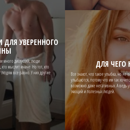
 ДЛЯ УВЕРЕННОГО
ИНЫ
ии много дискуссий, люди
ДЛЯ ЧЕГО
кто мыслит иначе. Но тот, кто
 людям все равно. У них другие
Все знают, что такое улыбка, но не 
улыбаются, потому что им так хочет
возможно даже негативных. А ведь
эмоций и полезных людей.