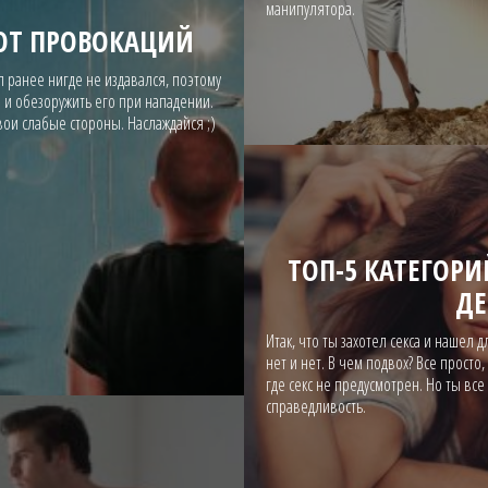
манипулятора.
ОТ ПРОВОКАЦИЙ
 ранее нигде не издавался, поэтому
а и обезоружить его при нападении.
вои слабые стороны. Наслаждайся ;)
ТОП-5 КАТЕГОР
ДЕ
Итак, что ты захотел секса и нашел д
нет и нет. В чем подвох? Все просто,
где секс не предусмотрен. Но ты вс
справедливость.