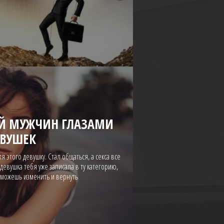
ИЙ МУЖЧИН ГЛАЗАМИ
ВУШЕК
ля этого девушку. Стал общаться, а секса все
 девушка тебя уже записала в ту категорию,
е можешь изменить и вернуть