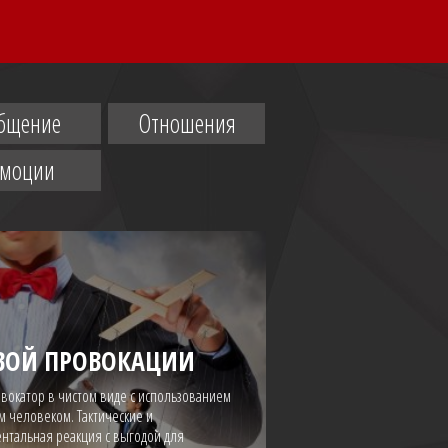
бщение
Отношения
Эмоции
ВОЙ ПРОВОКАЦИИ
ровокатор в чистом виде с использованием
м человеком. Тактические и
тальная реакция с выгодой для