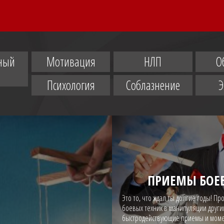
ный
Мотивация
НЛП
О
Психология
Соблазнение
ПРИЕМЫ БОЕ
Это то, что ждал ты долгие годы! П
боевых техник в манипуляции други
быстродействующие приемы и момен